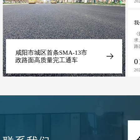
20
我
T/
《
求
路
咸阳市城区首条SMA-13市
政路面高质量完工通车
0
20