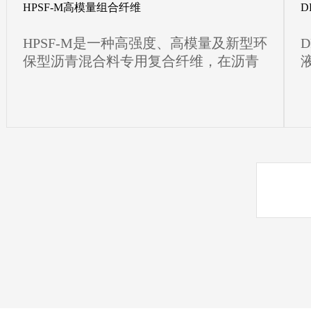
HPSF-M高模量组合纤维
D
HPSF-M是一种高强度、高模量及新型环
保型沥青混合料专用复合纤维，在沥青
混合料中均匀分散，发挥吸附及裹覆、
加筋、桥接、阻裂、增黏、增韧及固结
稳定作用。