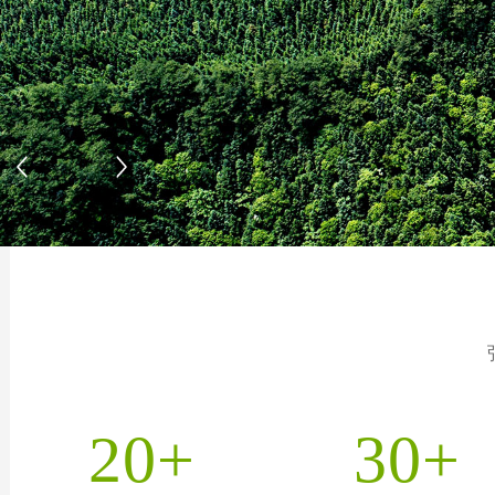
20+
30+