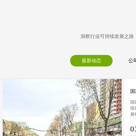
洞察行业可持续发展之路
最新动态
公
国
略
国
报
展
研.
0