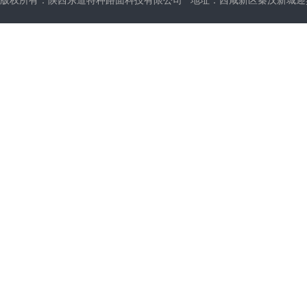
版权所有：陕西东道特种路面科技有限公司 地址：西咸新区秦汉新城迎宾大道