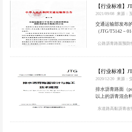
【行业标准】JTG
2021/09/08 来源
护技术规范》
交通运输部发布
（JTG/T5142
2021年12月1日起
公路沥青路面预防
沥青路面技术规范
【行业标准】JTG
2020/12/20 来
施工技术规范
排水沥青路面（poro
以上的沥青混合
青路面类型，又
东道路高黏沥青改
施工，保证路面
高黏剂
沥青高粘
路面适用于年平均
降低噪声等有特
公路。...