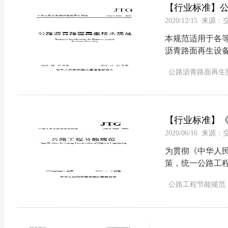
【行业标准】公路
2020/12/15 来
2019
本规范适用于各
沥青路面再生设
生剂等新材料与
公路沥青路面再生
料进行拌和，并
生方式分为厂拌
和全深式冷再生等5
【行业标准】《公
2020/06/16 来
2020）
为贯彻《中华人
策，统一公路工
定本规范。本规
公路工程节能规范
过程。...
公路节能减排