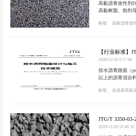
高黏沥青改性剂D
高黏树脂、助剂
型高黏聚合物改性
标签:
高黏沥青改
【行业标准】JTG
2020/12/20 9:57:08
施工技术规范
排水沥青路面（poro
以上的沥青混合
青路面类型，又称
标签:
东道路高黏
高黏剂
沥青高粘
JTG/T 335
2020/12/20 10:40:16
范》解读